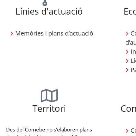
Línies d'actuació
Ec
Memòries i plans d’actuació
C
d’a
I
L
P
Territori
Con
Des del Comebe no s’elaboren plans
C