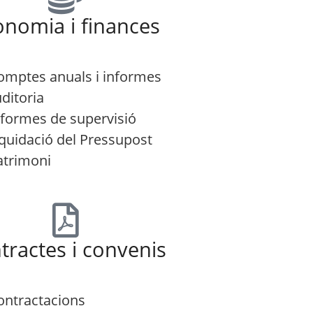
onomia i finances
omptes anuals i informes
uditoria
nformes de supervisió
iquidació del Pressupost
atrimoni
tractes i convenis
ontractacions