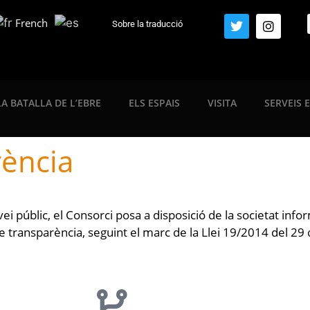
French
Sobre la traducció
LA BATALLA DE L’EBRE
ELS ESPAIS
VISITA
SERVEIS 
rència
ei públic, el Consorci posa a disposició de la societat info
de transparència, seguint el marc de la Llei 19/2014 del 2