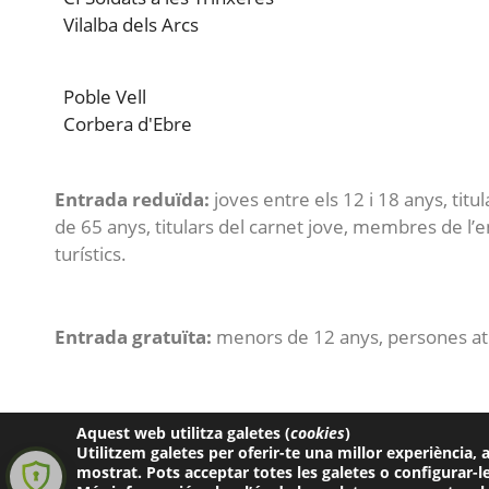
Vilalba dels Arcs
Poble Vell
Corbera d'Ebre
Entrada reduïda:
joves entre els 12 i 18 anys, tit
de 65 anys, titulars del carnet jove, membres de l’
turístics.
Entrada gratuïta:
menors de 12 anys, persones atur
Aquest web utilitza galetes (
cookies
)
Utilitzem galetes per oferir-te una millor experiència, a
Mapa web
mostrat. Pots acceptar totes les galetes o configurar-le