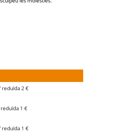
sculpeu les molèsties.
/ reduïda 2 €
 reduïda 1 €
/ reduïda 1 €