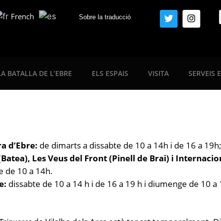
French
Sobre la traducció
LA BATALLA DE L’EBRE
ELS ESPAIS
VISITA
SERVEIS 
ra d’Ebre:
de dimarts a dissabte de 10 a 14h i de 16 a 19
atea), Les Veus del Front (Pinell de Brai) i Internacion
e de 10 a 14h.
re:
dissabte de 10 a 14 h i de 16 a 19 h i diumenge de 10 a 1