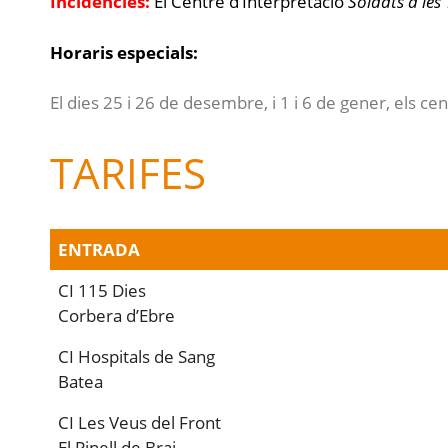
Incidències:
El Centre d’Interpretació
Soldats a les 
Horaris especials:
El dies 25 i 26 de desembre, i 1 i 6 de gener, els 
TARIFES
ENTRADA
CI 115 Dies
Corbera d’Ebre
CI Hospitals de Sang
Batea
CI Les Veus del Front
El Pinell de Brai