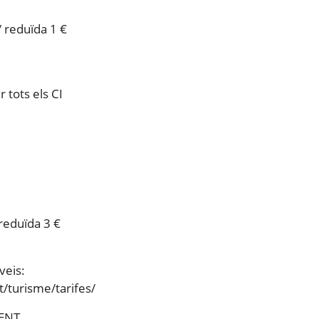
/ reduïda 1 €
 tots els CI
 reduïda 3 €
veis:
t/turisme/tarifes/
ENT