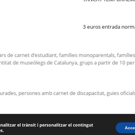
3 euros entrada normal
ulars de carnet d’estudiant, famílies monoparentals, famíli
entitat de museòlegs de Catalunya, grups a partir de 10 p
ades, persones amb carnet de discapacitat, guies oficials
nalitzar el trànsit i personalitzar el contingut
Contacte
S
Protecció de dades
Avís legal
Acce
s.