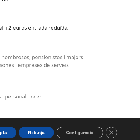
, i 2 euros entrada reduïda.
es nombroses, pensionistes i majors
ersones i empreses de serveis
 i personal docent.
istema intern
Tanca el bàne
Declaració
pta
Rebutja
Configuració
d’alertes
d’accessibilitat