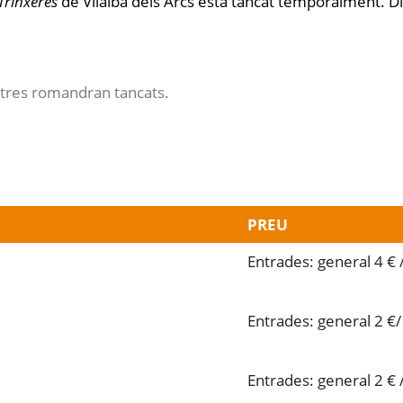
Trinxeres
de Vilalba dels Arcs està tancat temporalment. Di
centres romandran tancats.
PREU
Entrades: general 4 € 
Entrades: general 2 €/
Entrades: general 2 € 