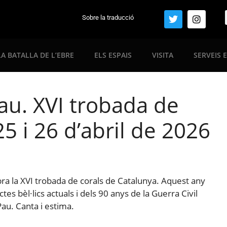
Sobre la traducció
LA BATALLA DE L’EBRE
ELS ESPAIS
VISITA
SERVEIS 
pau. XVI trobada de
5 i 26 d’abril de 2026
bra la XVI trobada de corals de Catalunya. Aquest any
s bèl·lics actuals i dels 90 anys de la Guerra Civil
au. Canta i estima.