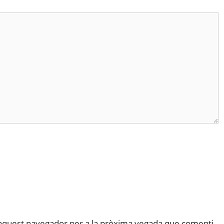
 aquest navegador per a la pròxima vegada que comenti.