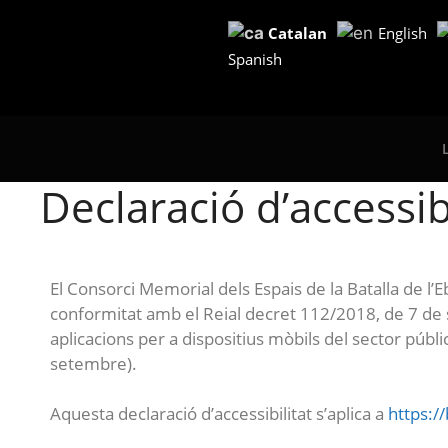
Catalan
English
Spanish
Declaració d’accessibi
El Consorci Memorial dels Espais de la Batalla de l’
conformitat amb el Reial decret 112/2018, de 7 de s
aplicacions per a dispositius mòbils del sector públ
setembre).
Aquesta declaració d’accessibilitat s’aplica a
https:/