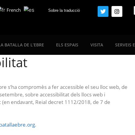
French
Sobre la traducció
LA BATALLA DE L’EBRE
ELS ESPAIS
VISITA
SERVEIS 
litat
Ebre s’ha compromès a fer accessible el seu lloc web, de
etembre, sobre accessibilitat dels llocs web i
ic (en endavant, Reial decret 1112/2018, de 7 de
/batallaebre.org
.