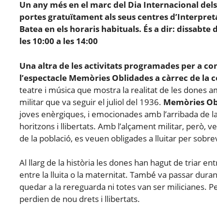
Un any més en el marc del Dia Internacional dels
portes gratuïtament
als seus centres d’Interpreta
Batea en els horaris habituals. És a dir: dissabte 
les 10:00 a les 14:00
Una altra de les activitats programades per a c
l’espectacle
Memòries Oblidades
a càrrec de la
teatre i música que mostra la realitat de les dones a
militar que va seguir el juliol del 1936.
Memòries Ob
joves enèrgiques, i emocionades amb l’arribada de la
horitzons i llibertats. Amb l’alçament militar, però,
de la població, es veuen obligades a lluitar per sobr
Al llarg de la història les dones han hagut de triar entre
entre la lluita o la maternitat. També́ va passar duran
quedar a la rereguarda ni totes van ser milicianes. Per
perdien de nou drets i llibertats.