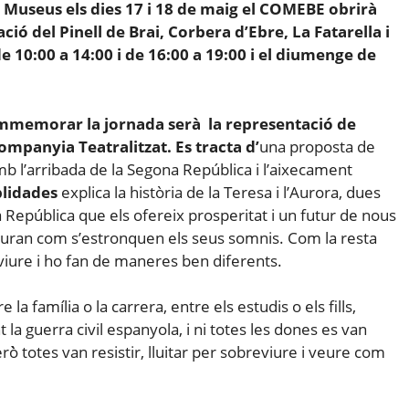
 Museus els dies 17 i 18 de maig el
COMEBE
obrirà
ció del Pinell de Brai, Corbera d’Ebre, La Fatarella i
de 10:00 a 14:00 i de 16:00 a 19:00 i el diumenge de
ommemorar la jornada serà la representació de
 companyia
Teatralitzat
. Es tracta
d’
una proposta de
mb l’arribada de la Segona República i l’aixecament
lidades
explica la història de la Teresa i l’Aurora, dues
 República que els ofereix prosperitat i un futur de nous
 veuran com s’estronquen els seus somnis. Com la resta
eviure i ho fan de maneres ben diferents.
 la família o la carrera, entre els estudis o els fills,
t la guerra civil espanyola, i ni totes les dones es van
ò̀ totes van resistir, lluitar per sobreviure i veure com