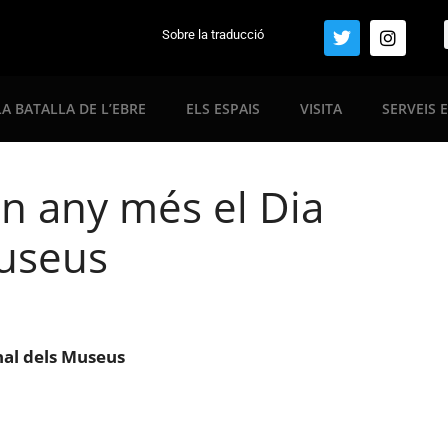
Sobre la traducció
LA BATALLA DE L’EBRE
ELS ESPAIS
VISITA
SERVEIS 
n any més el Dia
Museus
nal dels Museus